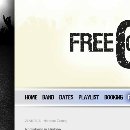
21.06.2013 - Nordsee-Zeitung
Rockabend in Elmlohe